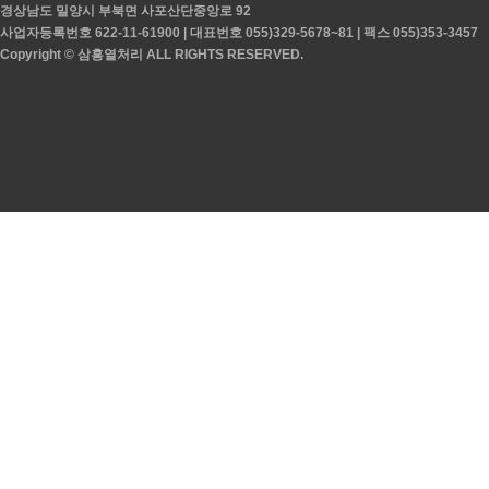
경상남도 밀양시 부북면 사포산단중앙로 92
사업자등록번호 622-11-61900 | 대표번호 055)329-5678~81 | 팩스 055)353-3457
Copyright © 삼흥열처리 ALL RIGHTS RESERVED.