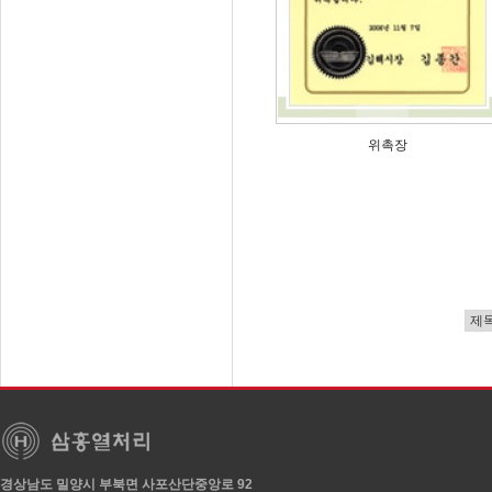
위촉장
경상남도 밀양시 부북면 사포산단중앙로 92