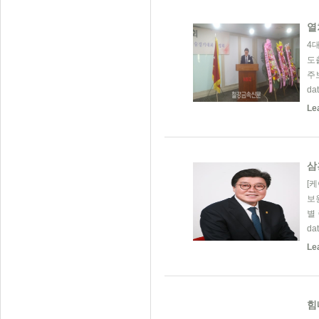
열
4
도
주
da
Le
삼
[
보
별
da
Le
힘