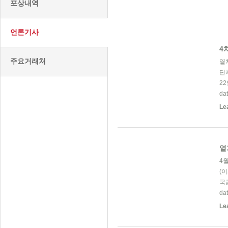
포상내역
언론기사
4
주요거래처
열
단
2
da
Le
열
4
(
국
da
Le