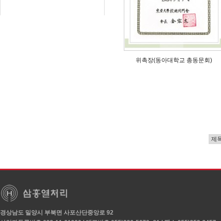
위촉장(동아대학교 총동문회)
경상남도 밀양시 부북면 사포산단중앙로 92