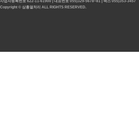
사업자등록번호 622-11-61900 | 대표번호 055)329-5678~81 | 팩스 055)353-3457
Copyright © 삼흥열처리 ALL RIGHTS RESERVED.